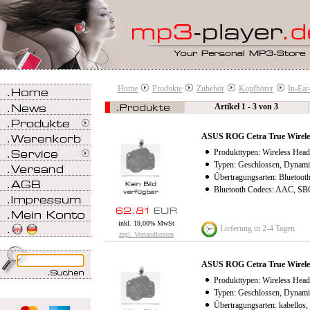
Home
Produkte
Zubehör
Kopfhörer
In-Ear
Artikel 1 - 3 von 3
ASUS ROG Cetra True Wirele
Produkttypen: Wireless Head
Typen: Geschlossen, Dynami
Übertragungsarten: Bluetooth
Bluetooth Codecs: AAC, SB
inkl. 19,00% MwSt
Lieferung in 2-4 Tagen
zzgl. Versandkosten
ASUS ROG Cetra True Wirele
Produkttypen: Wireless Head
Typen: Geschlossen, Dynami
Übertragungsarten: kabellos,