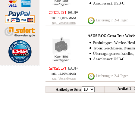
Anschlussart: USB-C
inkl. 19,00% MwSt
Lieferung in 2-4 Tagen
zzgl. Versandkosten
ASUS ROG Cetra True Wirele
Produkttypen: Wireless Head
Typen: Geschlossen, Dynami
Übertragungsarten: kabellos,
Anschlussart: USB-C
inkl. 19,00% MwSt
Lieferung in 2-4 Tagen
zzgl. Versandkosten
Artikel 1 -
Artikel pro Seite