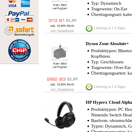
Typ: Dynamisch
Trageweise: On-Ear
Übertragungsart: kabe
inkl. 19,00% MwSt
Lieferung in 2-4 Tagen
zzgl. Versandkosten
Dyson Zone Absolute+
Produkttypen: Bluetoo
Kopfhörer
Typ: Geschlossen
Trageweise: Over-Ear
Übertragungsarten: ka
inkl. 19,00% MwSt
Lieferung in 2-4 Tagen
zzgl. Versandkosten
HP Hyperx Cloud Alph
Produkttypen: PC Head
Nintendo Switch Head
Bauform: ohrumschli
Typen: Dynamisch, G
Übertragungsarten: ka