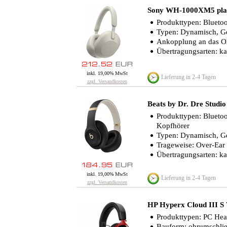
Sony WH-1000XM5 plat
Produkttypen: Blueto
Typen: Dynamisch, G
Ankopplung an das O
Übertragungsarten: ka
inkl. 19,00% MwSt
Lieferung in 2-4 Tagen
zzgl. Versandkosten
Beats by Dr. Dre Studio
Produkttypen: Bluetoo
Kopfhörer
Typen: Dynamisch, G
Trageweise: Over-Ear
Übertragungsarten: ka
inkl. 19,00% MwSt
Lieferung in 2-4 Tagen
zzgl. Versandkosten
HP Hyperx Cloud III S 
Produkttypen: PC Hea
Bauform: ohrumschli