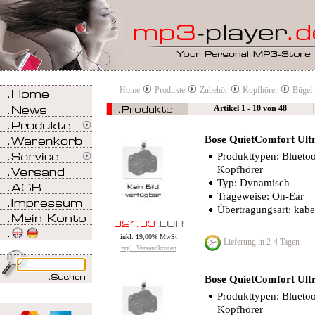
Home
Produkte
Zubehör
Kopfhörer
Bügel
Artikel 1 - 10 von 48
Bose QuietComfort Ult
Produkttypen: Bluetoo
Kopfhörer
Typ: Dynamisch
Trageweise: On-Ear
Übertragungsart: kabe
inkl. 19,00% MwSt
Lieferung in 2-4 Tagen
zzgl. Versandkosten
Bose QuietComfort Ult
Produkttypen: Bluetoo
Kopfhörer