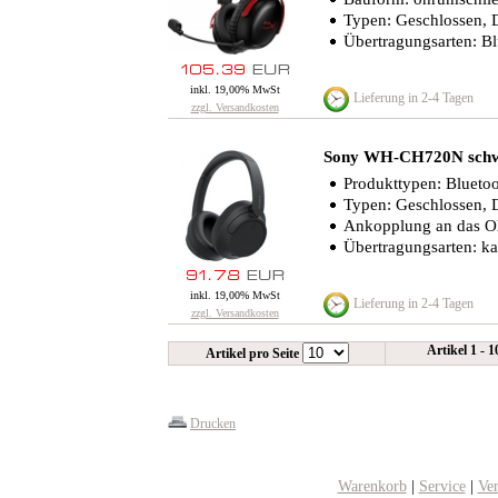
Typen: Geschlossen,
Übertragungsarten: Blu
inkl. 19,00% MwSt
Lieferung in 2-4 Tagen
zzgl. Versandkosten
Sony WH-CH720N sch
Produkttypen: Blueto
Typen: Geschlossen,
Ankopplung an das O
Übertragungsarten: ka
inkl. 19,00% MwSt
Lieferung in 2-4 Tagen
zzgl. Versandkosten
Artikel 1 - 
Artikel pro Seite
Drucken
Warenkorb
|
Service
|
Ve