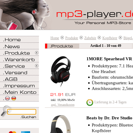
Home
Produkte
Zubehör
Kopfhörer
Bügel
Artikel 1 - 10 von 49
1MORE Spearhead VR 
Produkttypen: 7.1 He
One Headset
Bauform: ohrumschli
Übertragungsarten: k
Anschlussarten: 2,5
inkl. 19,00% MwSt
Lieferung in 2-4 Tagen
zzgl. Versandkosten
Beats by Dr. Dre Studio
Produkttypen: Bluetoo
Kopfhörer