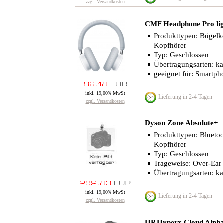
zzgl. Versandkosten
CMF Headphone Pro lig
Produkttypen: Bügelko
Kopfhörer
Typ: Geschlossen
Übertragungsarten: k
geeignet für: Smartph
inkl. 19,00% MwSt
Lieferung in 2-4 Tagen
zzgl. Versandkosten
Dyson Zone Absolute+
Produkttypen: Bluetoo
Kopfhörer
Typ: Geschlossen
Trageweise: Over-Ear
Übertragungsarten: ka
inkl. 19,00% MwSt
Lieferung in 2-4 Tagen
zzgl. Versandkosten
HP Hyperx Cloud Alph