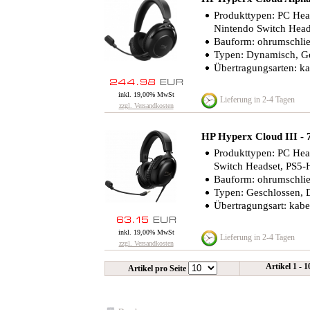
Produkttypen: PC Head
Nintendo Switch Head
Bauform: ohrumschli
Typen: Dynamisch, G
Übertragungsarten: ka
inkl. 19,00% MwSt
Lieferung in 2-4 Tagen
zzgl. Versandkosten
HP Hyperx Cloud III -
Produkttypen: PC Hea
Switch Headset, PS5-
Bauform: ohrumschli
Typen: Geschlossen,
Übertragungsart: kab
inkl. 19,00% MwSt
Lieferung in 2-4 Tagen
zzgl. Versandkosten
Artikel 1 - 
Artikel pro Seite