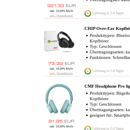
inkl. 19,00% MwSt
Lieferung in 2-4 Tagen
zzgl. Versandkosten
CHIP Over-Ear Kopfhö
Produkttypen: Bluetoo
Kopfhörer
Typ: Geschlossen
Übertragungsarten: ka
Funktionen: Schnellla
inkl. 19,00% MwSt
Lieferung in 2-4 Tagen
zzgl. Versandkosten
CMF Headphone Pro lig
Produkttypen: Bügelko
Kopfhörer
Typ: Geschlossen
Übertragungsarten: k
geeignet für: Smartph
inkl. 19,00% MwSt
Lieferung in 2-4 Tagen