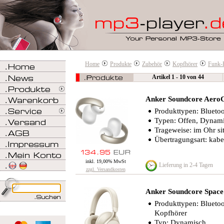
Home
Produkte
Zubehör
Kopfhörer
Funk-
Artikel 1 - 10 von 44
Anker Soundcore AeroC
Produkttypen: Blueto
Typen: Offen, Dynam
Trageweise: im Ohr si
Übertragungsart: kabe
inkl. 19,00% MwSt
Lieferung in 2-4 Tagen
zzgl. Versandkosten
Anker Soundcore Space 
Produkttypen: Bluetoo
Kopfhörer
Typ: Dynamisch