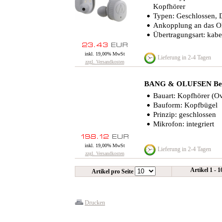
Kopfhörer
Typen: Geschlossen,
Ankopplung an das Oh
Übertragungsart: kabe
inkl. 19,00% MwSt
Lieferung in 2-4 Tagen
zzgl. Versandkosten
BANG & OLUFSEN BeoPl
Bauart: Kopfhörer (Ov
Bauform: Kopfbügel
Prinzip: geschlossen
Mikrofon: integriert
inkl. 19,00% MwSt
Lieferung in 2-4 Tagen
zzgl. Versandkosten
Artikel 1 - 
Artikel pro Seite
Drucken