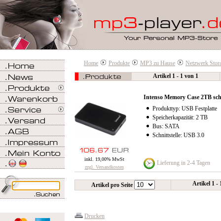
Home
Produkte
MP3 zu Hause
Netzwerk Stor
Artikel 1 - 1 von 1
Intenso Memory Case 2TB sc
Produkttyp: USB Festplatte
Speicherkapazität: 2 TB
Bus: SATA
Schnittstelle: USB 3.0
inkl. 19,00% MwSt
Lieferung in 2-4 Tagen
zzgl. Versandkosten
Artikel 1 -
Artikel pro Seite
Drucken