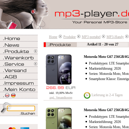
Home
Produkte
MP3 portabel
MP3-Handy
Artikel 11 - 20 von 27
Motorola Moto G67 256GB/4
Produkttypen: LTE Smartpho
Markteinführung: 2026
Serien: Motorola Moto, Mot
Smartphone Klasse: Einsteig
inkl. 19,00% MwSt
Lieferung in 2-4 Tagen
zzgl. Versandkosten
Motorola Moto G67 256GB/
Produkttypen: LTE Smartpho
Markteinführung: 2026
Serien: Motorola Moto, Mot