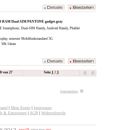
GB RAM Dual-SIM PANTONE gadget-gray
E Smartphone, Dual-SIM Handy, Android Handy, Phablet
isplay, neuester Mobilfunkstandard 5G
: 50h 14min
20 von 27
Seite
1
2
3
Seitenanfang
rsand
|
Mein Konto
|
Impressum
t & Entsorgung
|
AGB
|
Widerrufsrecht