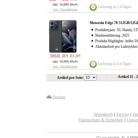
inkl. 19,00% MwSt
Lieferung in 2-4 Tagen
zzgl. Versandkosten
Motorola Edge 70 512GB/12
Produkttypen: 5G Handy, LT
Markteinführung: 2025
Produkt-Highlights: helles D
Akkulaufzeit pro Ladezyklus
inkl. 19,00% MwSt
Lieferung in 2-4 Tagen
zzgl. Versandkosten
Artikel 11 - 
Artikel pro Seite
Drucken
Warenkorb
|
Service
|
Ve
Datenschutz & Sicherheit
|
Umwel