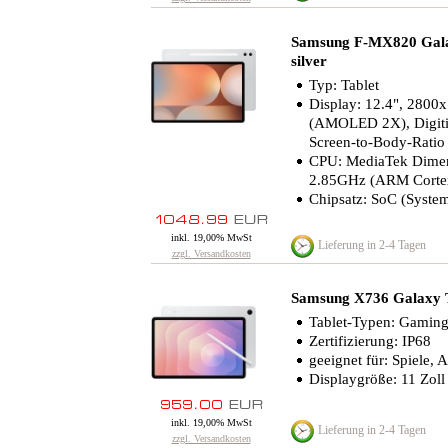
Samsung F-MX820 Gal
silver
Typ: Tablet
Display: 12.4", 2800
(AMOLED 2X), Digitiz
Screen-to-Body-Ratio 
CPU: MediaTek Dimen
2.85GHz (ARM Corte
Chipsatz: SoC (Syste
inkl. 19,00% MwSt
Lieferung in 2-4 Tagen
zzgl. Versandkosten
Samsung X736 Galaxy 
Tablet-Typen: Gaming-T
Zertifizierung: IP68
geeignet für: Spiele, 
Displaygröße: 11 Zoll
inkl. 19,00% MwSt
Lieferung in 2-4 Tagen
zzgl. Versandkosten