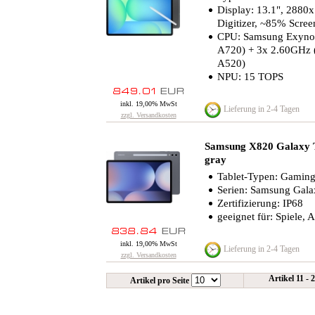
Display: 13.1", 2880x
Digitizer, ~85% Scree
CPU: Samsung Exynos
A720) + 3x 2.60GHz
A520)
NPU: 15 TOPS
inkl. 19,00% MwSt
Lieferung in 2-4 Tagen
zzgl. Versandkosten
Samsung X820 Galaxy
gray
Tablet-Typen: Gaming-T
Serien: Samsung Gala
Zertifizierung: IP68
geeignet für: Spiele, 
inkl. 19,00% MwSt
Lieferung in 2-4 Tagen
zzgl. Versandkosten
Artikel 11 - 
Artikel pro Seite